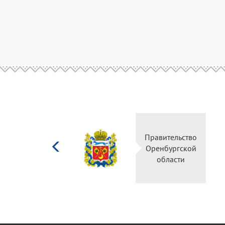
Министерство
Правительство
культуры
Оренбургской
Российской
области
федерации