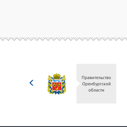
Министерство
Правительство
культуры
Оренбургской
Российской
области
федерации