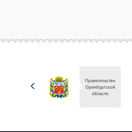
Министерство
Правительство
культуры
Оренбургской
Российской
области
федерации