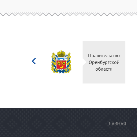
Министерство
Правительств
культуры
Оренбургско
Российской
области
федерации
ГЛАВНАЯ