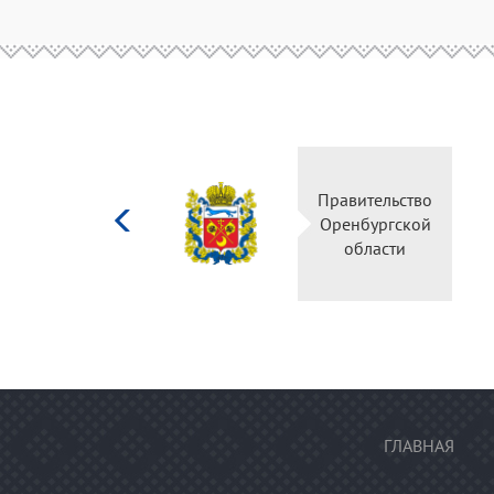
Министерство
Правительство
культуры
Оренбургской
Российской
области
федерации
ГЛАВНАЯ