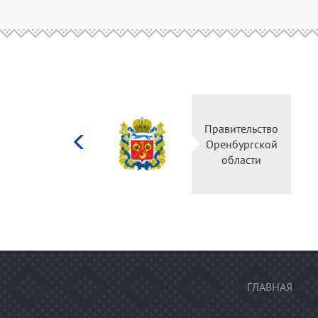
Министерство
Правительство
культуры
Оренбургской
Российской
области
федерации
ГЛАВНАЯ