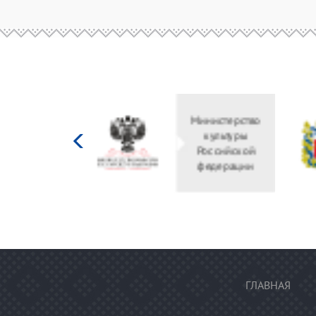
Министерство
Правительство
культуры
Оренбургской
Российской
области
федерации
ГЛАВНАЯ