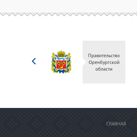
Министерство
Правительство
культуры
Оренбургской
Российской
области
федерации
ГЛАВНАЯ