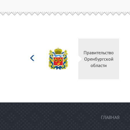
Министерство
Правител
культуры
Оренбур
Российской
облас
федерации
ГЛАВНАЯ