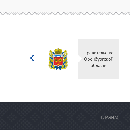
Министерство
Прави
культуры
Оренб
Российской
об
федерации
ГЛАВНАЯ