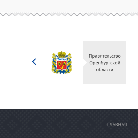
Министерство
Правительство
культуры
Оренбургской
Российской
области
федерации
ГЛАВНАЯ