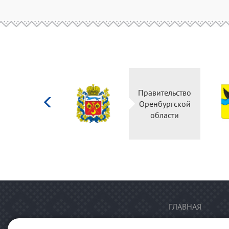
Министерство
Правительство
культуры
Оренбургской
Российской
области
федерации
ГЛАВНАЯ