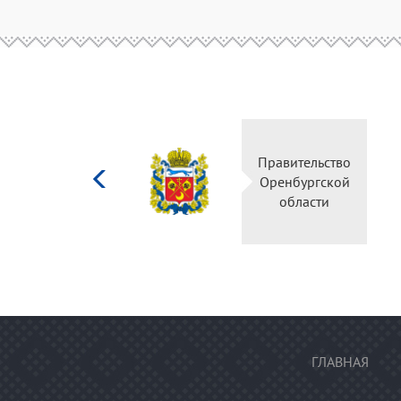
Министерство
Правительство
культуры
Оренбургской
Российской
области
федерации
ГЛАВНАЯ