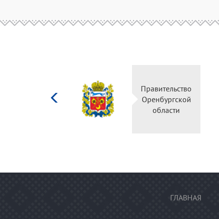
Министерство
Правитель
культуры
Оренбургс
Российской
област
федерации
ГЛАВНАЯ