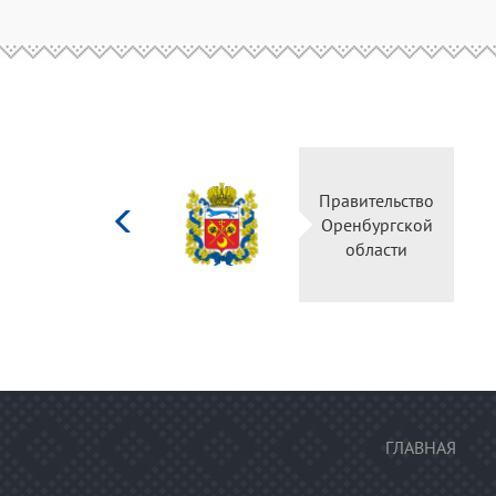
Министерство
Правительство
культуры
Оренбургской
Российской
области
федерации
ГЛАВНАЯ