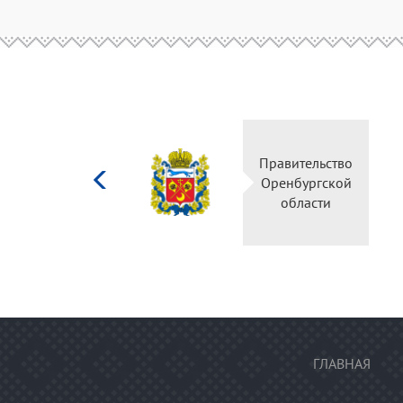
Министерство
Правительство
культуры
Оренбургской
Российской
области
федерации
ГЛАВНАЯ