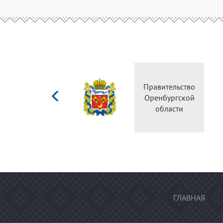
Министерство
Правительство
культуры
Оренбургской
Российской
области
федерации
ГЛАВНАЯ