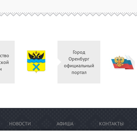
Город
Правительство
Оренбург
Оренбургской
официальны
области
портал
НОВОСТИ
АФИША
КОНТАКТЫ