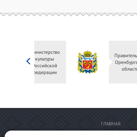
Министерство
культуры
Российской
федерации
ГЛАВНАЯ