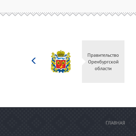
Министерство
Правительство
культуры
Оренбургской
Российской
области
федерации
ГЛАВНАЯ