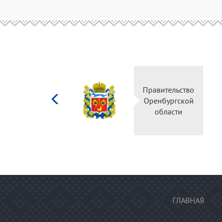
Министерство
Правительство
культуры
Оренбургской
Российской
области
федерации
ГЛАВНАЯ