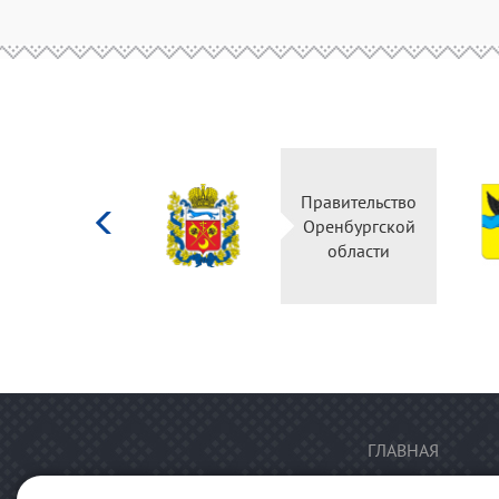
Министерство
Правительство
культуры
Оренбургской
Российской
области
федерации
ГЛАВНАЯ