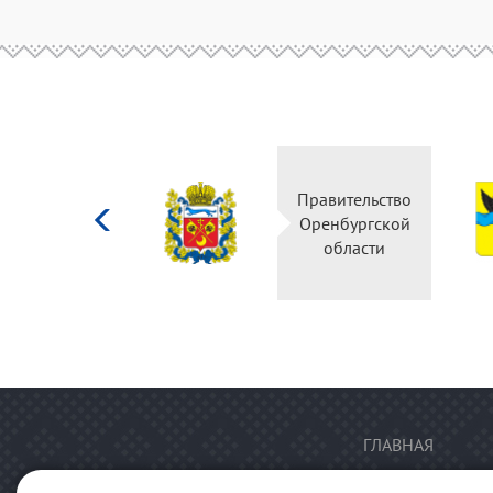
Министерство
Правительство
культуры
Оренбургской
Российской
области
федерации
ГЛАВНАЯ