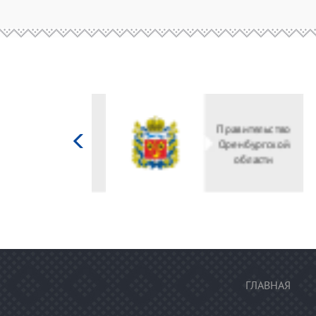
Министерство
культуры
Российской
федерации
ГЛАВНАЯ