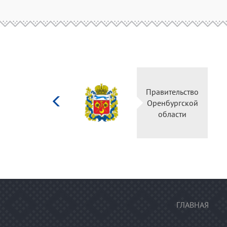
Министерство
Правительство
культуры
Оренбургской
Российской
области
федерации
ГЛАВНАЯ