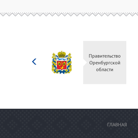
Министерство
Правительство
культуры
Оренбургской
Российской
области
федерации
ГЛАВНАЯ