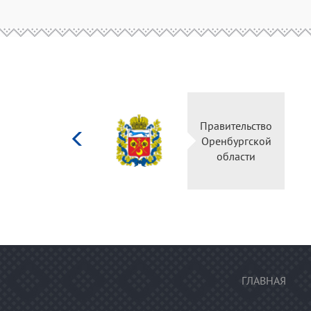
Министерство
Правительство
культуры
Оренбургской
Российской
области
федерации
ГЛАВНАЯ