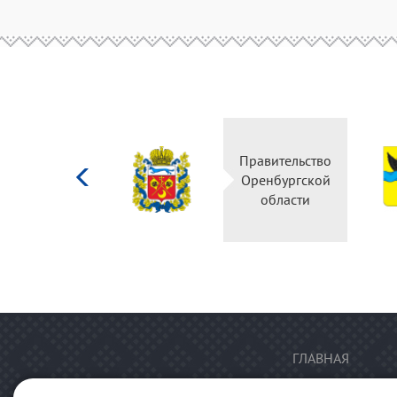
Министерство
Правительство
культуры
Оренбургской
Российской
области
федерации
ГЛАВНАЯ