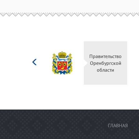
Министерство
Правительство
культуры
Оренбургской
Российской
области
федерации
ГЛАВНАЯ