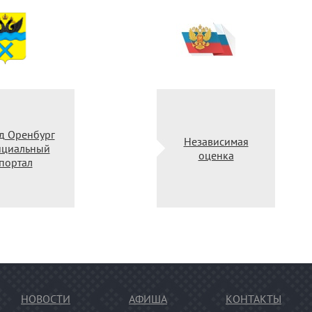
ород Оренбург
Независимая
официальный
оценка
портал
НОВОСТИ
АФИША
КОНТАКТЫ