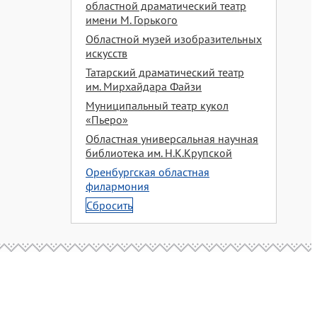
областной драматический театр
имени М. Горького
Областной музей изобразительных
искусств
Татарский драматический театр
им. Мирхайдара Файзи
Муниципальный театр кукол
«Пьеро»
Областная универсальная научная
библиотека им. Н.К.Крупской
Оренбургская областная
филармония
Сбросить