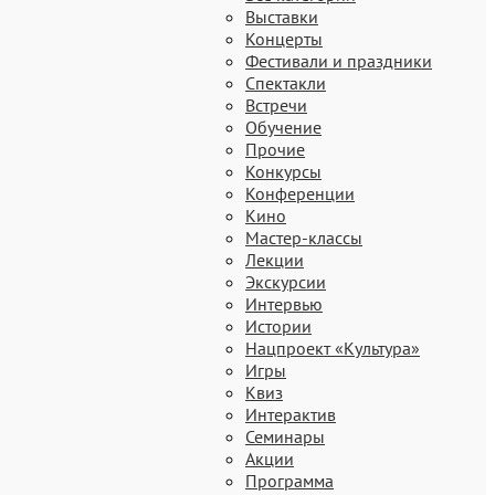
Выставки
Концерты
Фестивали и праздники
Спектакли
Встречи
Обучение
Прочие
Конкурсы
Конференции
Кино
Мастер-классы
Лекции
Экскурсии
Интервью
Истории
Нацпроект «Культура»
Игры
Квиз
Интерактив
Семинары
Акции
Программа