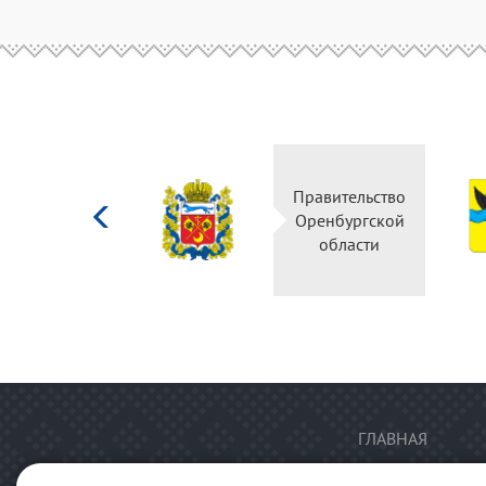
Министерство
Правительство
культуры
Оренбургской
Российской
области
федерации
ГЛАВНАЯ