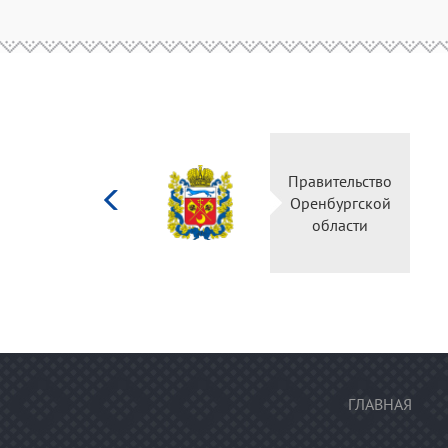
Министерство
Правительство
культуры
Оренбургской
Российской
области
федерации
ГЛАВНАЯ