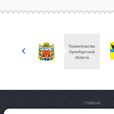
Министерство
Правительство
культуры
Оренбургской
Российской
области
федерации
ГЛАВНАЯ