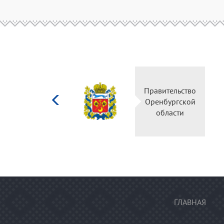
Министерство
Правительство
культуры
Оренбургской
Российской
области
федерации
ГЛАВНАЯ