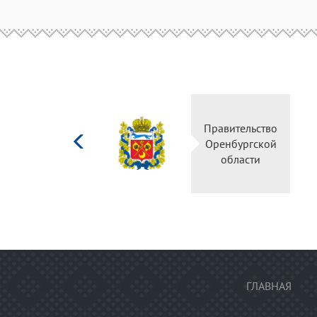
Министерство
Прав
культуры
Орен
Российской
о
федерации
ГЛАВНАЯ