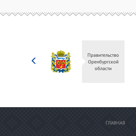
Министерство
Правительство
культуры
Оренбургской
Российской
области
федерации
ГЛАВНАЯ