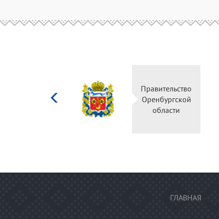
Министерство
Правительство
культуры
Оренбургской
Российской
области
федерации
ГЛАВНАЯ