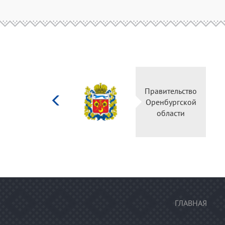
Министерство
Правительство
культуры
Оренбургской
Российской
области
федерации
ГЛАВНАЯ