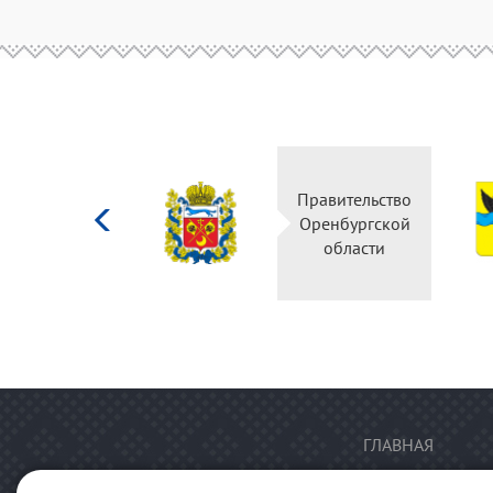
Министерство
Правительство
культуры
Оренбургской
Российской
области
федерации
ГЛАВНАЯ