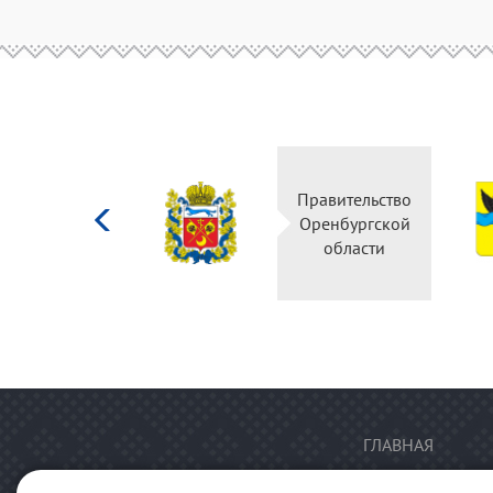
Министерство
Правительство
культуры
Оренбургской
Российской
области
федерации
ГЛАВНАЯ