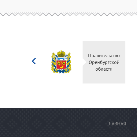
Министерство
Правительство
культуры
Оренбургской
Российской
области
федерации
ГЛАВНАЯ