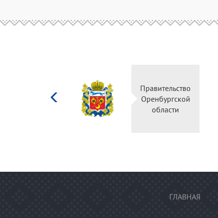
Министерство
Правительство
культуры
Оренбургской
Российской
области
федерации
ГЛАВНАЯ