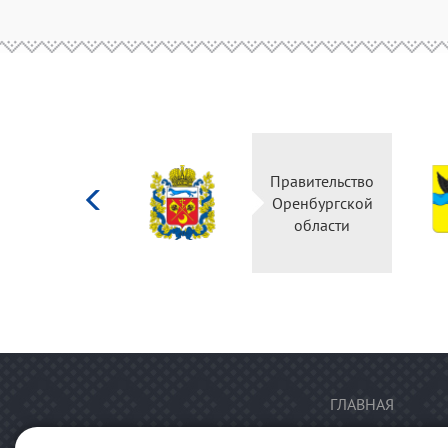
Министерство
Правительство
культуры
Оренбургской
Российской
области
федерации
ГЛАВНАЯ