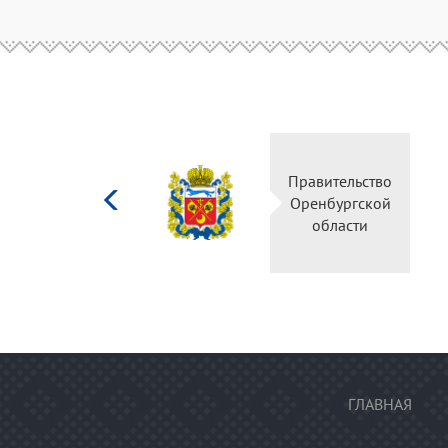
Министерство
Правительство
культуры
Оренбургской
Российской
области
федерации
ГЛАВНАЯ