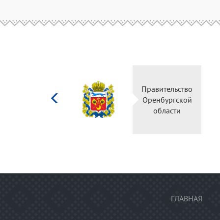
Министерство
Прави
культуры
Оренб
Российской
об
федерации
ГЛАВНАЯ