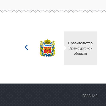
Министерство
Правительство
культуры
Оренбургской
Российской
области
федерации
ГЛАВНАЯ