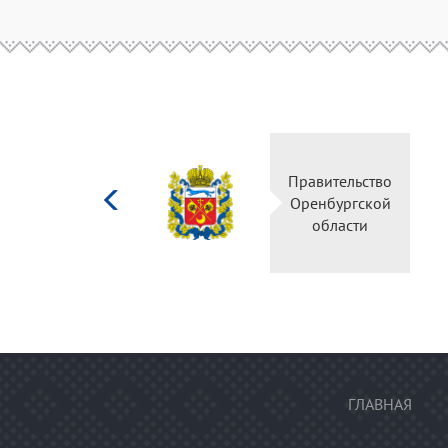
Министерство
Правительство
культуры
Оренбургской
Российской
области
федерации
ГЛАВНАЯ