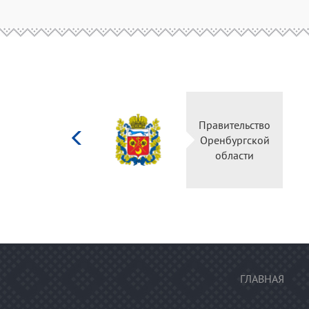
Министерство
Правительств
культуры
Оренбургско
Российской
области
федерации
ГЛАВНАЯ