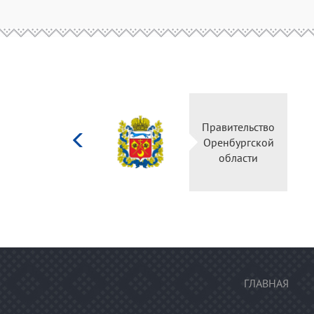
Министерство
Правительство
культуры
Оренбургской
Российской
области
федерации
ГЛАВНАЯ