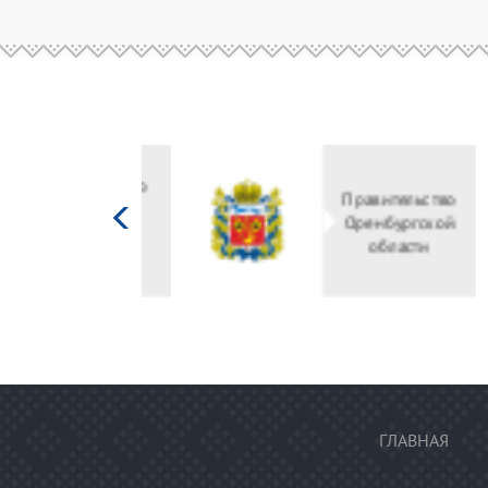
Министерство
культуры
Российской
федерации
ГЛАВНАЯ