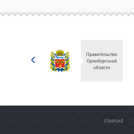
Министерство
Правительство
культуры
Оренбургской
Российской
области
федерации
ГЛАВНАЯ